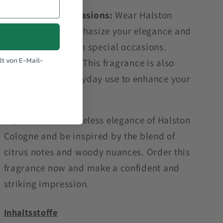
Elegant occasions:
Wear Halston
Cologne to emphasize your elegance and
sense of style on special occasions.
t von E-Mail-
Daily Class:
This fragrance is also
perfect for everyday use to enhance your
natural appeal.
Experience the timeless elegance of Halston
Cologne and be inspired by the blend of
citrus notes and woody nuances. Order this
fragrance now and make a confident and
striking impression.
Inhaltsstoffe