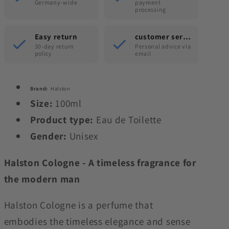
Germany-wide
payment
processing
Easy return
customer service
30-day return
Personal advice via
policy
email
Brand:
Halston
Size:
100ml
Product type:
Eau de Toilette
Gender:
Unisex
Halston Cologne - A timeless fragrance for
the modern man
Halston Cologne is a perfume that
embodies the timeless elegance and sense