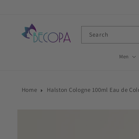
Skip to
content
Search
Men
Home
Halston Cologne 100ml Eau de Co
Skip to
product
information