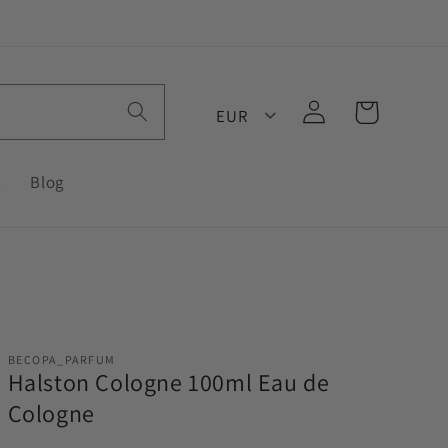
Log
Cart
EUR
in
t
Blog
BECOPA_PARFUM
Halston Cologne 100ml Eau de
Cologne