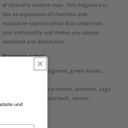
of style of a modern man. This fragrance is
like an expression of charisma and
masculine sophistication that underlines
your personality and makes you appear
confident and distinctive.
Fragrance notes:
Top note:
bergamot, green leaves,
e
lemon
Heart note:
carnation, lavender, sage
Base note:
patchouli, vetiver,
gebote und
sandalwood
Perfect for: