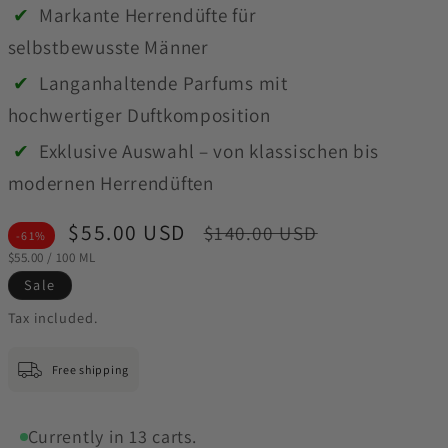
✔
Markante Herrendüfte für
selbstbewusste Männer
✔
Langanhaltende Parfums mit
hochwertiger Duftkomposition
✔
Exklusive Auswahl – von klassischen bis
modernen Herrendüften
Sale
$55.00 USD
Regular
$140.00 USD
-61%
STÜCKPREIS
PRO
price
price
$55.00
/
100 ML
Sale
Tax included.
Free shipping
Currently in
13
carts.