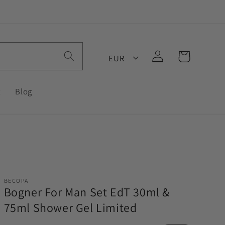
Log
Cart
EUR
in
t
Blog
BECOPA
Bogner For Man Set EdT 30ml &
75ml Shower Gel Limited