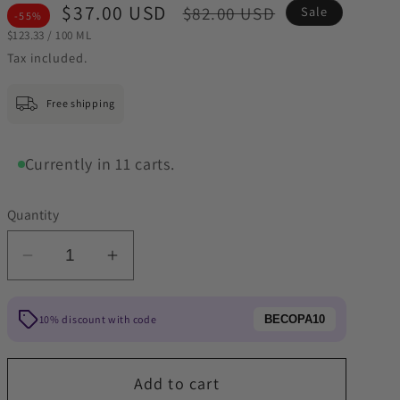
Sale
$37.00 USD
Regular
$82.00 USD
Sale
-55%
STÜCKPREIS
PRO
price
price
$123.33
/
100 ML
Tax included.
Free shipping
Currently in
11
carts.
Quantity
Decrease
Increase
quantity
quantity
for
for
10% discount with code
BECOPA10
Bogner
Bogner
For
For
Man
Man
Add to cart