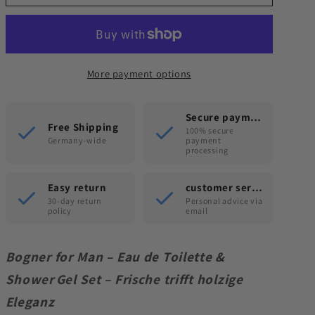
Set
Set
EdT
EdT
30ml
30ml
&amp;
&amp;
More payment options
75ml
75ml
Shower
Shower
Gel
Gel
Secure payment
Free Shipping
Limited
Limited
100% secure
Germany-wide
payment
processing
Easy return
customer service
30-day return
Personal advice via
policy
email
Bogner for Man – Eau de Toilette &
Shower Gel Set – Frische trifft holzige
Eleganz