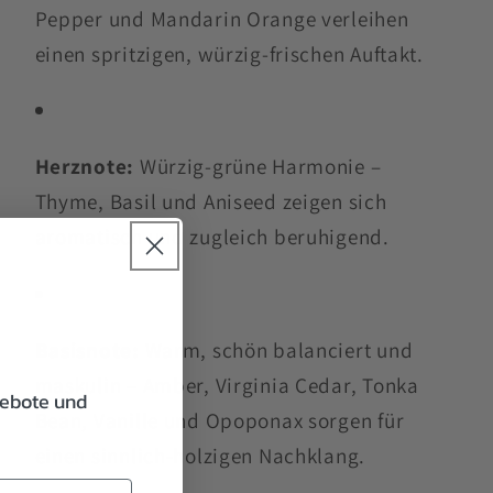
Pepper und Mandarin Orange verleihen
einen spritzigen, würzig-frischen Auftakt.
Herznote:
Würzig-grüne Harmonie –
Thyme, Basil und Aniseed zeigen sich
aromatisch und zugleich beruhigend.
e
Basisnote:
Warm, schön balanciert und
maskulin – Amber, Virginia Cedar, Tonka
gebote und
Bean, Vanille und Opoponax sorgen für
einen sinnlich-holzigen Nachklang.