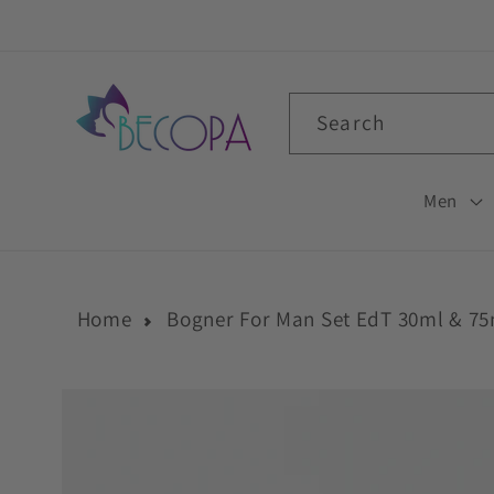
Skip to
content
Search
Men
Home
Bogner For Man Set EdT 30ml & 75
Skip to
product
information