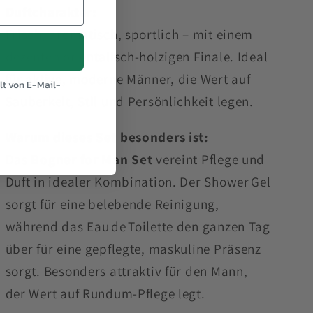
Duftcharakter:
Frisch, aromatisch, sportlich – mit einem
dezenten orientalisch-holzigen Finale. Ideal
für aktive, moderne Männer, die Wert auf
t von E-Mail-
Sauberkeit, Stil und Persönlichkeit legen.
Warum dieses Set besonders ist:
Das
Bogner for Man Set
vereint Pflege und
Duft in idealer Kombination. Der Shower Gel
sorgt für eine belebende Reinigung,
während das Eau de Toilette den ganzen Tag
über für eine gepflegte, maskuline Präsenz
sorgt. Besonders attraktiv für den Mann,
der Wert auf Rundum-Pflege legt.